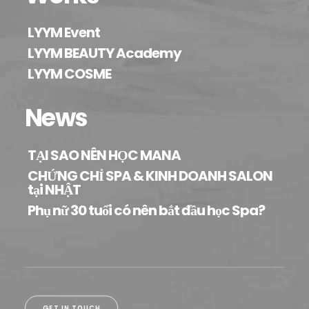
LYYM Event
LYYM BEAUTY Academy
LYYM COSME
News
TẠI SAO NÊN HỌC MANA
CHỨNG CHỈ SPA & KINH DOANH SALON
tại NHẬT
Phụ nữ 30 tuổi có nên bắt đầu học Spa?
GET IN TOUCH