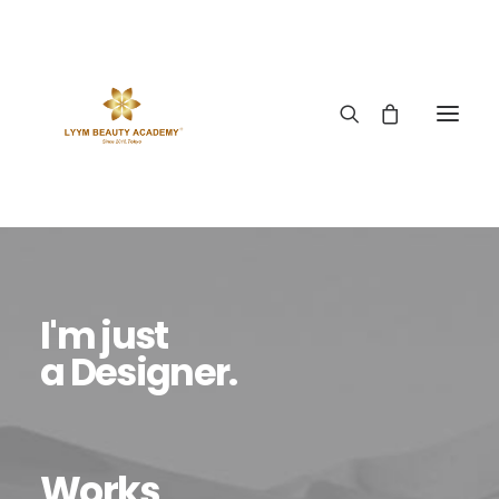
I'm just
a Designer.
Works