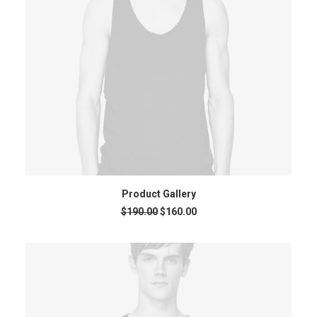
ADD TO CART
Product Gallery
$
190.00
$
160.00