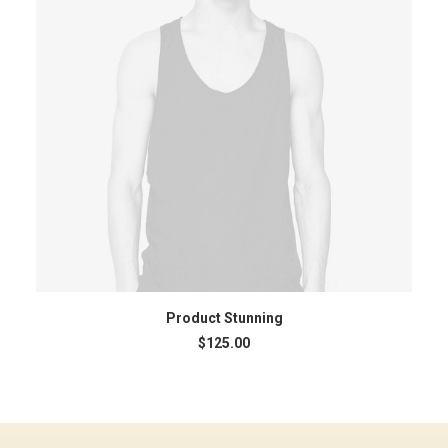
ADD TO CART
Product Stunning
$
125.00