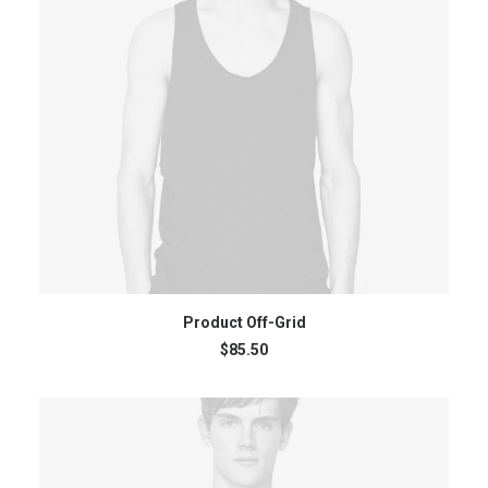
ADD TO CART
Product Off-Grid
$
85.50