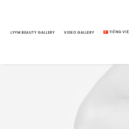
Product Split
TIẾNG VI
LYYM BEAUTY GALLERY
VIDEO GALLERY
$
100.00
$
70.00
ADD TO CART