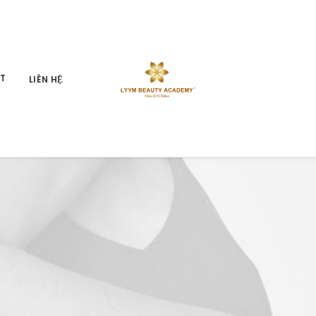
ỆT
LIÊN HỆ